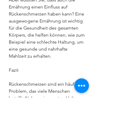
Ernährung einen Einfluss auf 
Rückenschmerzen haben kann? Eine 
ausgewogene Ernährung ist wichtig 
für die Gesundheit des gesamten 
Körpers, die helfen können, wie zum 
Beispiel eine schlechte Haltung, um 
eine gesunde und nahrhafte 
Mahlzeit zu erhalten.
Fazit
Rückenschmerzen sind ein häufiges 
Problem, das viele Menschen 
betrifft. Neben einer guten Haltung 
und regelmäßiger Bewegung kann 
auch die Ernährung einen Einfluss 
auf Rückenschmerzen haben. 
Fladenbrot ist eine gute Quelle für 