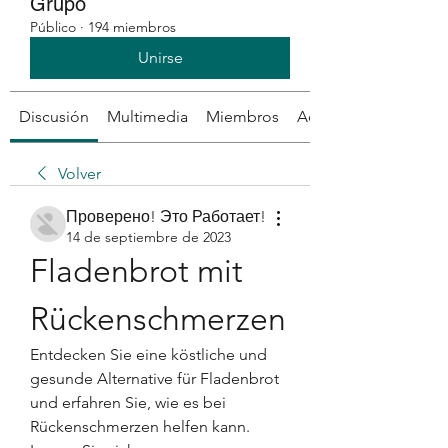
Grupo
Público
·
194 miembros
Unirse
Discusión
Multimedia
Miembros
Acerca de
Volver
Проверено! Это Работает!
14 de septiembre de 2023
Fladenbrot mit 
Rückenschmerzen
Entdecken Sie eine köstliche und 
gesunde Alternative für Fladenbrot 
und erfahren Sie, wie es bei 
Rückenschmerzen helfen kann. 