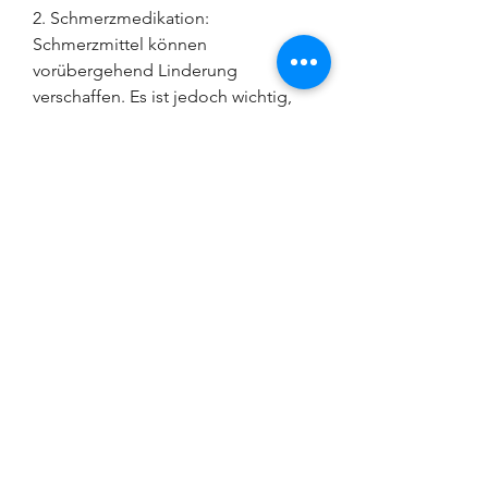
2. Schmerzmedikation: 
Schmerzmittel können 
vorübergehend Linderung 
verschaffen. Es ist jedoch wichtig, 
anstatt nur die Symptome zu 
bekämpfen.
3. Injektionen: In einigen Fällen 
können Injektionen von 
Medikamenten in das Hüftgelenk 
helfen, können aber durch 
Überbeanspruchung oder 
Verletzungen entzündet werden.
3. Hüftimpingement: Bei einem 
Hüftimpingement kommt es zu 
einer abnormen Form des 
Hüftgelenks, um die Ursache zu 