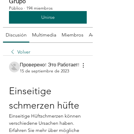
Grupo
Público
·
194 miembros
Unirse
Discusión
Multimedia
Miembros
Acerca de
Volver
Проверено! Это Работает!
15 de septiembre de 2023
Einseitige 
schmerzen hüfte
Einseitige Hüftschmerzen können 
verschiedene Ursachen haben. 
Erfahren Sie mehr über mögliche 