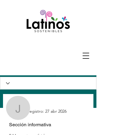
Más acciones
Mensaje
Seguir
Perfil
jobiyi4536
Fecha de registro: 27 abr 2026
Sección informativa
jobiyi4536