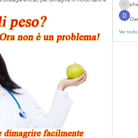
ph
phamba
Dae
Ver todo