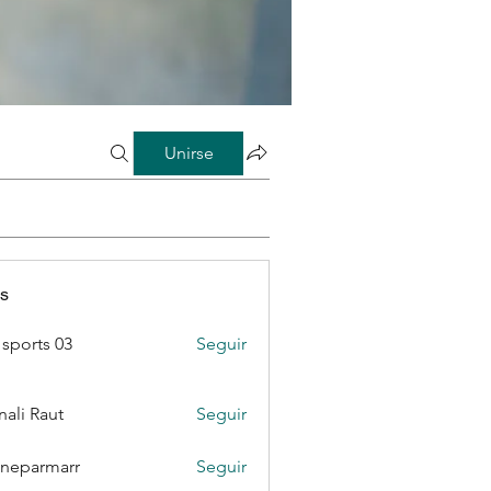
Unirse
s
sports 03
Seguir
ali Raut
Seguir
neparmarr
Seguir
rmarr