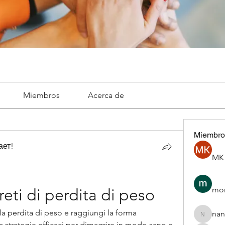
Miembros
Acerca de
Miembro
ает!
MK 
mon
eti di perdita di peso
la perdita di peso e raggiungi la forma 
nan
nannepa
a strategie efficaci per dimagrire in modo sano e 