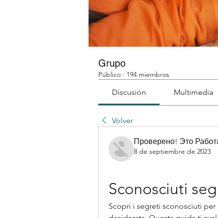
Grupo
Público
·
194 miembros
Discusión
Multimedia
Volver
Проверено! Это Работ
8 de septiembre de 2023
Sconosciuti segr
Scopri i segreti sconosciuti per 
desiderata. Questa guida ti svel