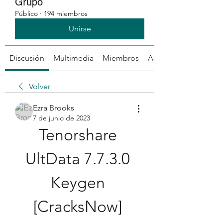
Grupo
Público
·
194 miembros
Unirse
Discusión
Multimedia
Miembros
Acerca de
Volver
Ezra Brooks
7 de junio de 2023
Tenorshare 
UltData 7.7.3.0 
Keygen 
[CracksNow] 