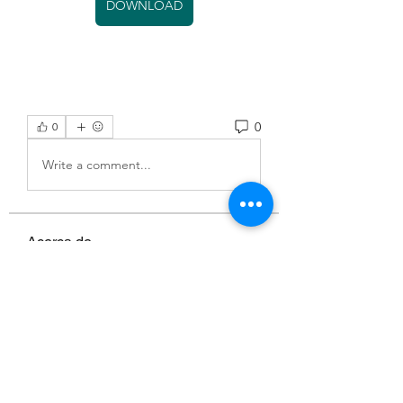
DOWNLOAD
0
0
Write a comment...
Acerca de
¡Bienvenido al grupo! Puedes
conectarte con otros miembros,
...
Leer más
Miembros
MK sports 03
Seguir