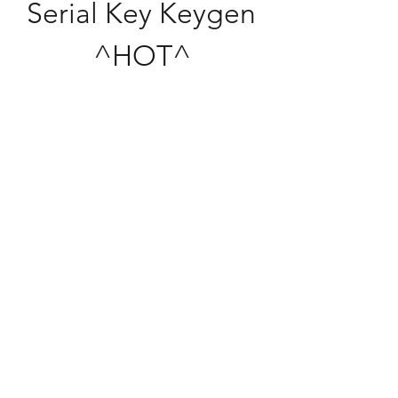
Serial Key Keygen 
^HOT^