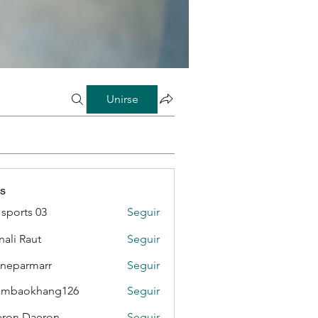
Unirse
s
sports 03
Seguir
ali Raut
Seguir
neparmarr
Seguir
rmarr
ambaokhang126
Seguir
okhang126
ron Daeron
Seguir