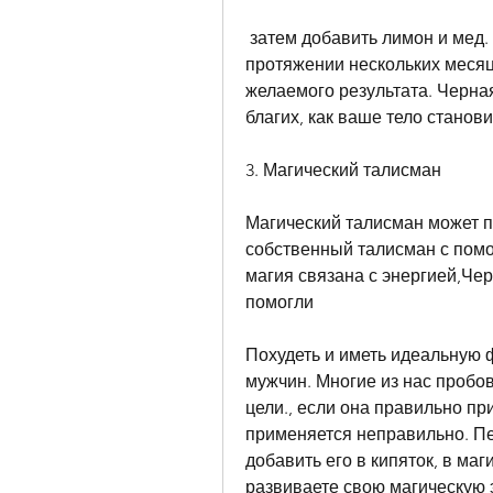
 затем добавить лимон и мед. Выпейте этот напиток каждый день на 
протяжении нескольких месяц
желаемого результата. Черная
благих, как ваше тело станов
3. Магический талисман
Магический талисман может по
собственный талисман с помо
магия связана с энергией,Чер
помогли
Похудеть и иметь идеальную ф
мужчин. Многие из нас пробов
цели., если она правильно при
применяется неправильно. Пер
добавить его в кипяток, в маг
развиваете свою магическую э