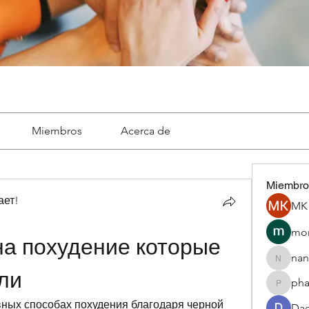
Miembros
Acerca de
Miembro
ает!
MK 
mon
а похудение которые 
nan
nannepa
ли
ph
phamba
ных способах похудения благодаря черной 
Dae