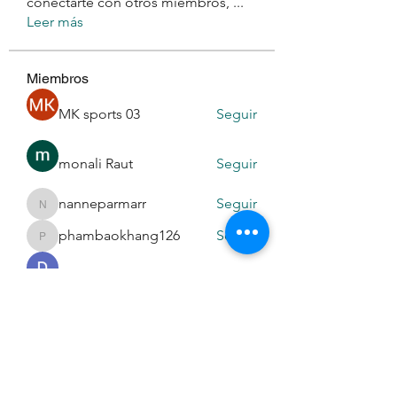
conectarte con otros miembros,
...
Leer más
Miembros
MK sports 03
Seguir
monali Raut
Seguir
nanneparmarr
Seguir
nanneparmarr
phambaokhang126
Seguir
phambaokhang126
Daeron Daeron
Seguir
Ver todos los miembros (194)