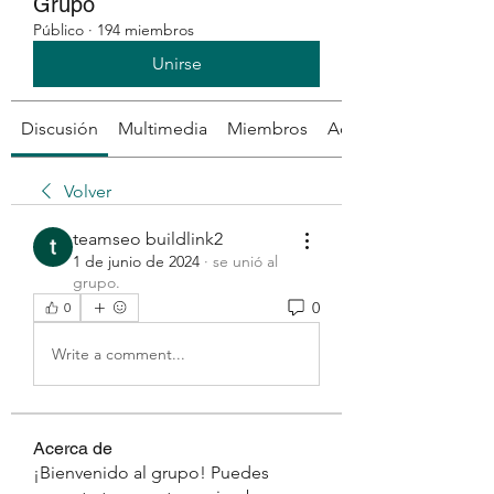
Grupo
Público
·
194 miembros
Unirse
Discusión
Multimedia
Miembros
Acerca de
Volver
teamseo buildlink2
1 de junio de 2024
·
se unió al
grupo.
0
0
Write a comment...
Acerca de
¡Bienvenido al grupo! Puedes