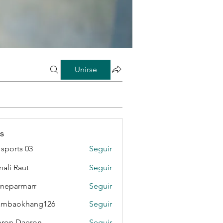
Unirse
s
sports 03
Seguir
ali Raut
Seguir
neparmarr
Seguir
rmarr
ambaokhang126
Seguir
okhang126
ron Daeron
Seguir