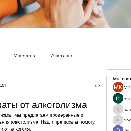
Miembros
Acerca de
Miembro
ает!
MK 
mon
аты от алкоголизма
nan
nannepa
изма - мы предлагаем проверенные и 
ph
ения алкоголизма. Наши препараты помогут 
phamba
и от алкоголя.
Dae