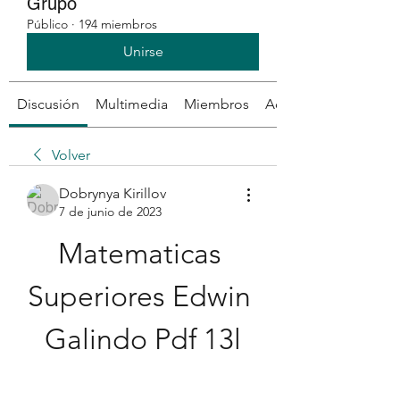
Grupo
Público
·
194 miembros
Unirse
Discusión
Multimedia
Miembros
Acerca de
Volver
Dobrynya Kirillov
7 de junio de 2023
Matematicas 
Superiores Edwin 
Galindo Pdf 13l