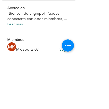
Acerca de
¡Bienvenido al grupo! Puedes
conectarte con otros miembros,
...
Leer más
Miembros
MK sports 03
Seguir
monali Raut
Seguir
nanneparmarr
Seguir
nanneparmarr
phambaokhang126
Seguir
phambaokhang126
Daeron Daeron
Seguir
Ver todos los miembros (194)