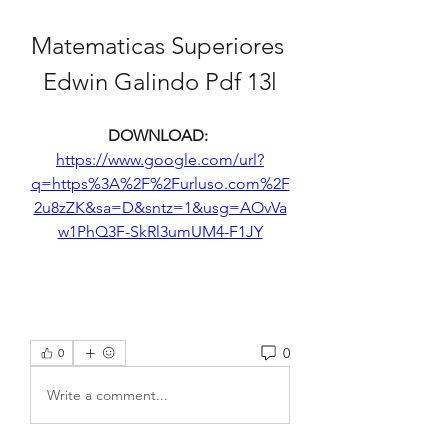
Matematicas Superiores 
Edwin Galindo Pdf 13l
DOWNLOAD: 
https://www.google.com/url?
q=https%3A%2F%2Furluso.com%2F
2u8zZK&sa=D&sntz=1&usg=AOvVa
w1PhQ3F-SkRl3umUM4-F1JY
0
0
Write a comment...