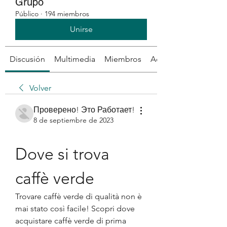
Grupo
Público
·
194 miembros
Unirse
Discusión
Multimedia
Miembros
Acerca de
Volver
Проверено! Это Работает!
8 de septiembre de 2023
Dove si trova 
caffè verde
Trovare caffè verde di qualità non è 
mai stato così facile! Scopri dove 
acquistare caffè verde di prima 