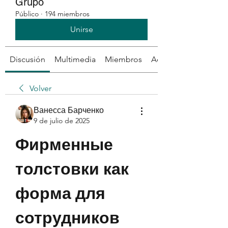
Grupo
Público
·
194 miembros
Unirse
Discusión
Multimedia
Miembros
Acerca de
Volver
Ванесса Барченко
9 de julio de 2025
Фирменные 
толстовки как 
форма для 
сотрудников