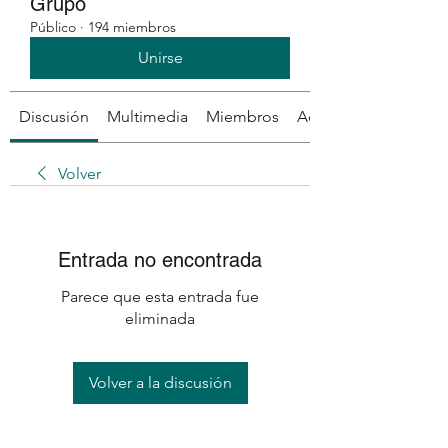
Grupo
Público
·
194 miembros
Unirse
Discusión
Multimedia
Miembros
Acerca de
Volver
Entrada no encontrada
Parece que esta entrada fue
eliminada
Volver a la discusión