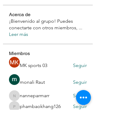
Acerca de
¡Bienvenido al grupo! Puedes
conectarte con otros miembros,
...
Leer más
Miembros
MK sports 03
Seguir
monali Raut
Seguir
nanneparmarr
Seguir
nanneparmarr
phambaokhang126
Seguir
phambaokhang126
Daeron Daeron
Seguir
Ver todos los miembros (194)