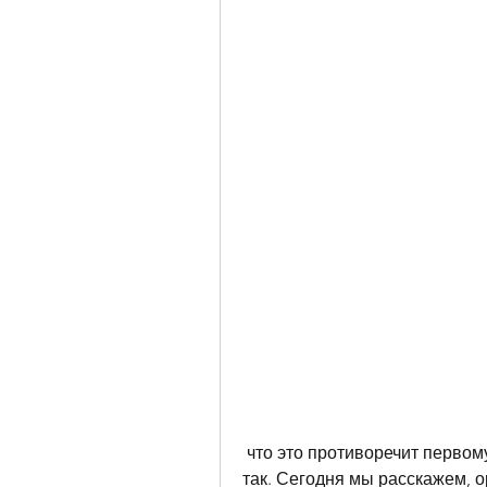
 что это противоречит первому совету (уменьшить порции), это не совсем 
так. Сегодня мы расскажем, о