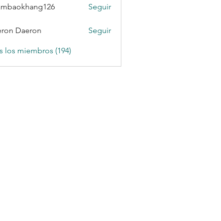
ambaokhang126
Seguir
okhang126
ron Daeron
Seguir
s los miembros (194)