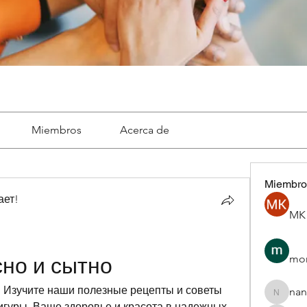
Miembros
Acerca de
Miembro
ает!
MK 
mon
сно и сытно
! Изучите наши полезные рецепты и советы 
nan
nannepa
гуры. Ваше здоровье и красота в надежных 