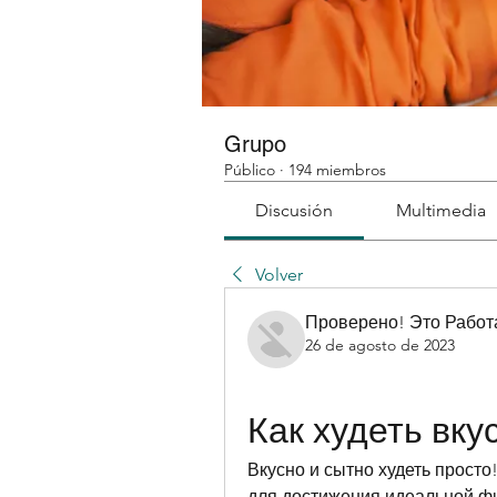
Grupo
Público
·
194 miembros
Discusión
Multimedia
Volver
Проверено! Это Работ
26 de agosto de 2023
Как худеть вку
Вкусно и сытно худеть просто
для достижения идеальной фи