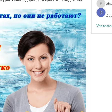
ph
phamba
Dae
Ver todo