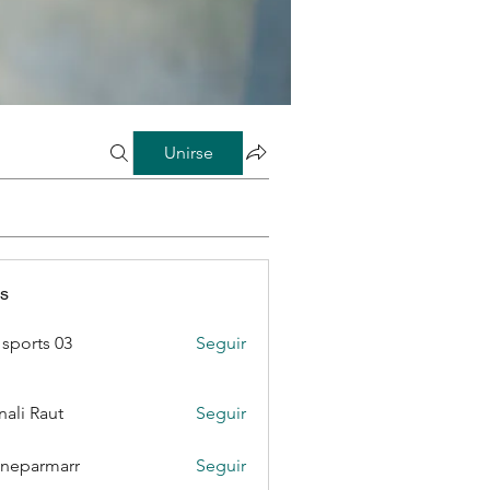
Unirse
s
sports 03
Seguir
ali Raut
Seguir
neparmarr
Seguir
rmarr