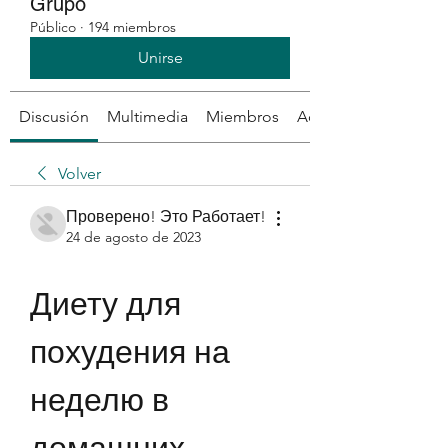
Grupo
Público
·
194 miembros
Unirse
Discusión
Multimedia
Miembros
Acerca de
Volver
Проверено! Это Работает!
24 de agosto de 2023
Диету для 
похудения на 
неделю в 