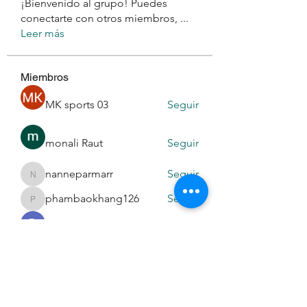
¡Bienvenido al grupo! Puedes
conectarte con otros miembros,
...
Leer más
Miembros
MK sports 03
Seguir
monali Raut
Seguir
nanneparmarr
Seguir
nanneparmarr
phambaokhang126
Seguir
phambaokhang126
Daeron Daeron
Seguir
Ver todos los miembros (194)