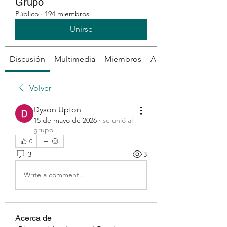
Grupo
Público
·
194 miembros
Unirse
Discusión
Multimedia
Miembros
Acerca de
Volver
Dyson Upton
15 de mayo de 2026
·
se unió al
grupo.
0
3
3
Write a comment...
Acerca de