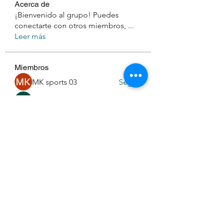
Acerca de
¡Bienvenido al grupo! Puedes
conectarte con otros miembros,
...
Leer más
Miembros
MK sports 03
Seguir
monali Raut
Seguir
nanneparmarr
Seguir
nanneparmarr
phambaokhang126
Seguir
phambaokhang126
Daeron Daeron
Seguir
Ver todos los miembros (194)