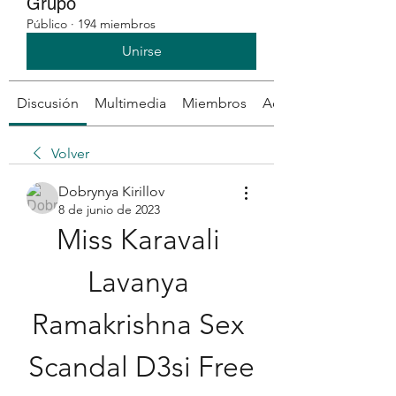
Grupo
Público
·
194 miembros
Unirse
Discusión
Multimedia
Miembros
Acerca de
Volver
Dobrynya Kirillov
8 de junio de 2023
Miss Karavali 
Lavanya 
Ramakrishna Sex 
Scandal D3si Free