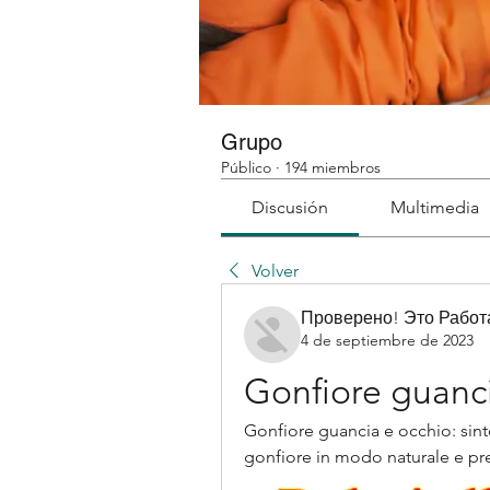
Grupo
Público
·
194 miembros
Discusión
Multimedia
Volver
Проверено! Это Работ
4 de septiembre de 2023
Gonfiore guanci
Gonfiore guancia e occhio: sinto
gonfiore in modo naturale e preve