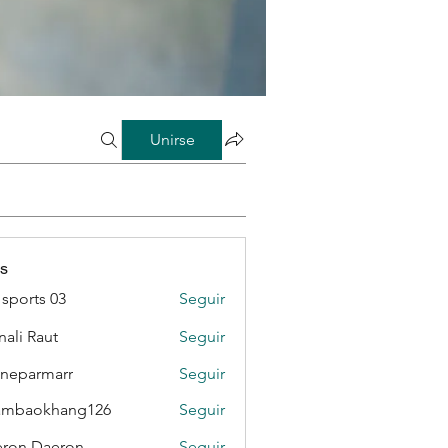
Unirse
s
sports 03
Seguir
ali Raut
Seguir
neparmarr
Seguir
rmarr
ambaokhang126
Seguir
okhang126
ron Daeron
Seguir