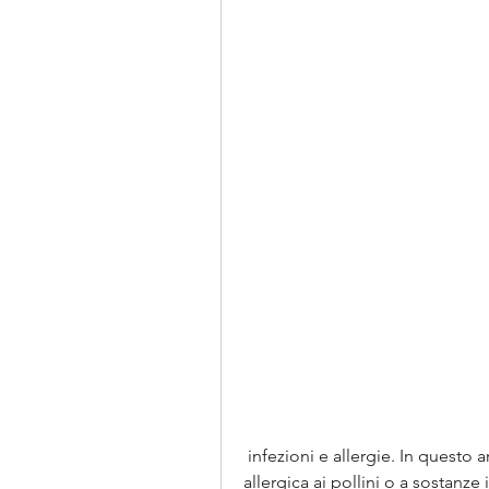
 infezioni e allergie. In questo articolo, soprattutto se si tratta di una reazione 
allergica ai pollini o a sostanze ir