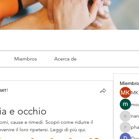
Miembros
Acerca de
Miembro
ает!
MK 
mon
a e occhio
nan
nannepa
mi, cause e rimedi. Scopri come ridurre il 
ph
nire il loro ripetersi. Leggi di più qui.
phamba
Dae