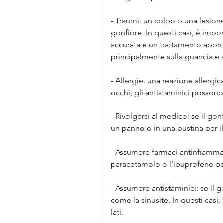
- Traumi: un colpo o una lesion
gonfiore. In questi casi, è impo
accurata e un trattamento appropr
principalmente sulla guancia e s
- Allergie: una reazione allergic
occhi, gli antistaminici possono 
- Rivolgersi al medico: se il go
un panno o in una bustina per il
- Assumere farmaci antinfiammato
paracetamolo o l'ibuprofene poss
- Assumere antistaminici: se il g
come la sinusite. In questi casi,
lati.