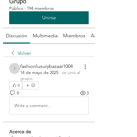
Grupo
Público
·
194 miembros
Unirse
Discusión
Multimedia
Miembros
Acerca de
Volver
fashionluxurybazaar1004
fashionluxurybazaar1004
14 de mayo de 2025
·
se unió al
grupo.
0
0
3
Write a comment...
Acerca de