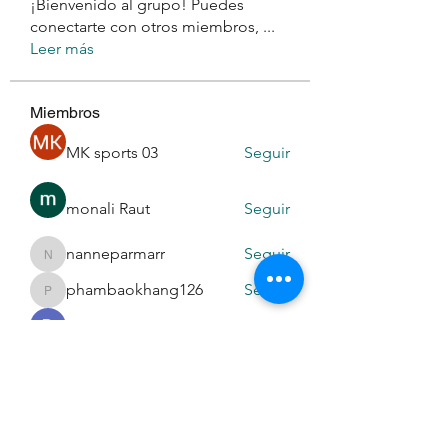
¡Bienvenido al grupo! Puedes
conectarte con otros miembros,
...
Leer más
Miembros
MK sports 03
Seguir
monali Raut
Seguir
nanneparmarr
Seguir
nanneparmarr
phambaokhang126
Seguir
phambaokhang126
Daeron Daeron
Seguir
Ver todos los miembros (194)