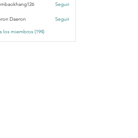
ambaokhang126
Seguir
okhang126
ron Daeron
Seguir
s los miembros (194)