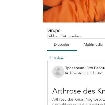
Grupo
Público
·
194 miembros
Discusión
Multimedia
Volver
Проверено! Это Работ
14 de septiembre de 2023
Arthrose des K
Arthrose des Knies Prognose: E
Entwicklungen und Aussichten be