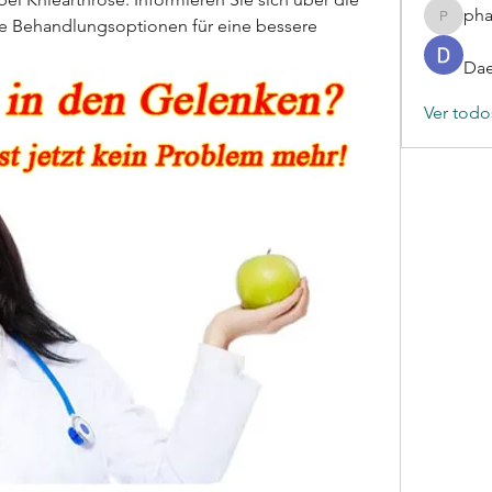
ph
 Behandlungsoptionen für eine bessere 
phamba
Dae
Ver todo