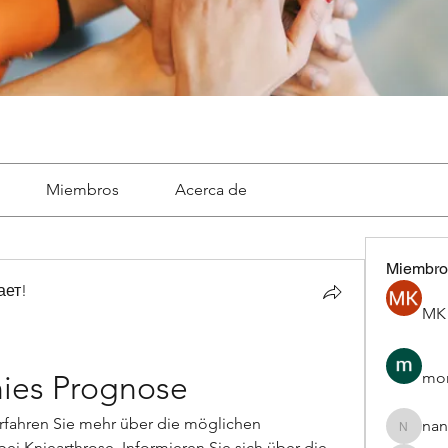
Miembros
Acerca de
Miembro
ает!
MK 
mon
nies Prognose
rfahren Sie mehr über die möglichen 
nan
nannepa
i Kniearthrose. Informieren Sie sich über die 