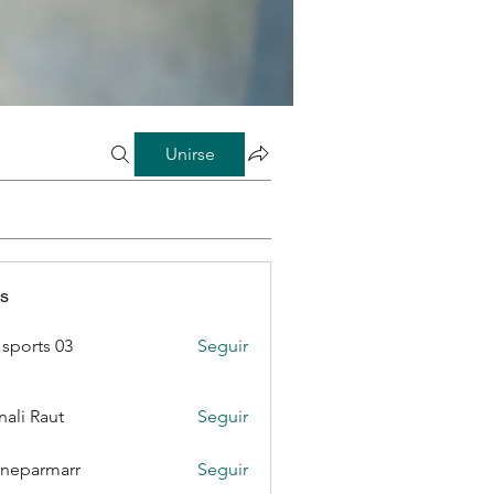
Unirse
s
sports 03
Seguir
ali Raut
Seguir
neparmarr
Seguir
rmarr