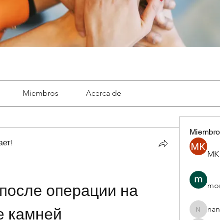
Miembros
Acerca de
Miembro
ает!
MK 
mon
после операции на 
nan
е камней
nannepa