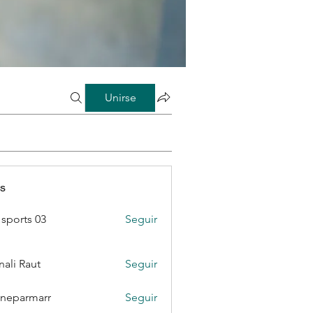
Unirse
s
sports 03
Seguir
ali Raut
Seguir
neparmarr
Seguir
rmarr