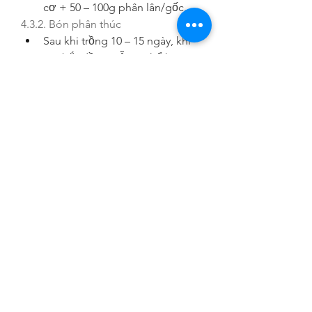
cơ + 50 – 100g phân lân/gốc.
4.3.2. Bón phân thúc
Sau khi trồng 10 – 15 ngày, khi 
cây bắt đầu ra rễ, có thể bón 
phân NPK để kích thích phát 
triển.
Dùng phân NPK tỉ lệ 20 – 20 – 
15, pha loãng 50 – 100g với 10 – 
15 lít nước, tưới mỗi 20 – 30 
ngày/lần.
4.3.3. Bón phân khi mai đã trưởng 
thành và ra hoa
Sau mỗi đợt hoa tàn, cần bón 
phân hữu cơ để phục hồi dinh 
dưỡng cho cây.
Trước khi hoa nở khoảng 1 
tháng, bón phân NPK 20 – 
40g/gốc để giúp hoa nở đều và 
bền màu.