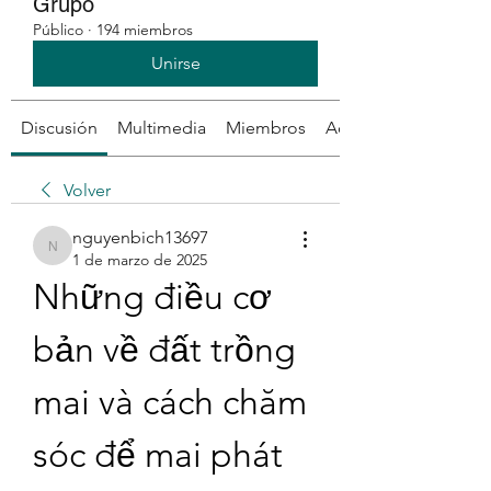
Grupo
Público
·
194 miembros
Unirse
Discusión
Multimedia
Miembros
Acerca de
Volver
nguyenbich13697
nguyenbich13697
1 de marzo de 2025
Những điều cơ 
bản về đất trồng 
mai và cách chăm 
sóc để mai phát 