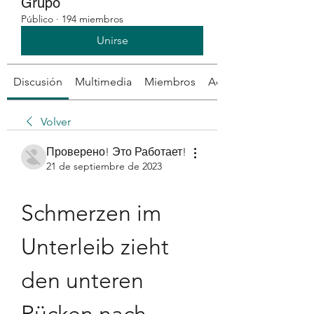
Grupo
Público
·
194 miembros
Unirse
Discusión
Multimedia
Miembros
Acerca de
Volver
Проверено! Это Работает!
21 de septiembre de 2023
Schmerzen im 
Unterleib zieht 
den unteren 