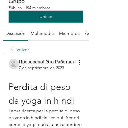
Grupo
Público
·
194 miembros
Unirse
Discusión
Multimedia
Miembros
Acerca de
Volver
Проверено! Это Работает!
7 de septiembre de 2023
Perdita di peso 
da yoga in hindi
La tua ricerca per la perdita di peso 
da yoga in hindi finisce qui! Scopri 
come lo yoga può aiutarti a perdere 