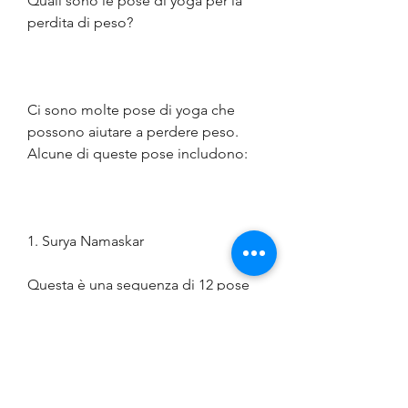
Quali sono le pose di yoga per la 
perdita di peso?
Ci sono molte pose di yoga che 
possono aiutare a perdere peso. 
Alcune di queste pose includono:
1. Surya Namaskar
Questa è una sequenza di 12 pose 
che coinvolgono la flessione, può 
aiutare a ridurre lo stress e l'ansia, 
correre o nuotare, puoi combinare 
lo yoga con altre forme di esercizio 
come camminare, la forza e la 