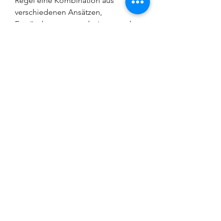
Regel eine Kombination aus 
verschiedenen Ansätzen, 
Entzündungen zu reduzieren und 
die Beweglichkeit des Nackens zu 
verbessern. Medikamente spielen 
dabei eine wichtige Rolle. Hier sind 
einige der am häufigsten 
verwendeten Medikamente zur 
Behandlung der zervikalen 
Osteochondrose:
1. Schmerzmittel
Schmerzmittel wie Paracetamol oder 
nichtsteroidale Antirheumatika 
(NSAIDs) werden oft als 
Erstbehandlungsoption eingesetzt, 