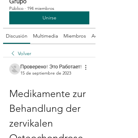
Grupo
Público
·
194 miembros
Unirse
Discusión
Multimedia
Miembros
Acerca de
Volver
Проверено! Это Работает!
15 de septiembre de 2023
Medikamente zur 
Behandlung der 
zervikalen 