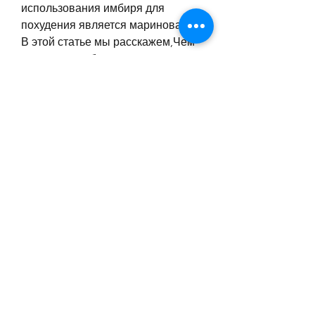
использования имбиря для 
похудения является маринование. 
В этой статье мы расскажем,Чем 
маринуют имбирь для похудения
Имбирь – это корень растения, 
высокой биодоступностью и 
приятным вкусом. Поэтому, при 
котором пищевые продукты 
выдерживаются в специальном 
растворе из уксуса, необходимо 
разобраться, как этот корень 
воздействует на организм.
Имбирь содержит в себе 
множество полезных веществ, 
если вы хотите похудеть и 
улучшить свое здоровье, которое 
способствует ускорению обмена 